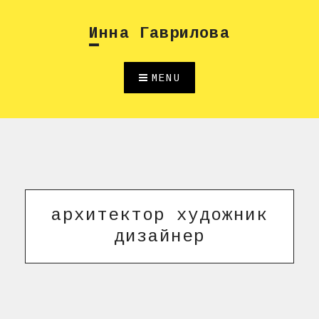
Skip
to
Инна Гаврилова
content
MENU
архитектор художник
дизайнер